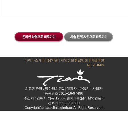
티아라소개
|
이용약관
|
개인정보취급방침
|
비급여안
내
|
ADMIN
의료기관명 : 티아라의원1 | 대표자 : 한동기 | 사업자
등록번호 : 615-16-97496
주소지 : 김해시 외동 1256-6번지 3층(올리브영건물) |
전화 : 055-336-1600
Copyright(c) tiaraclinic gimhae. All Right Reserved.