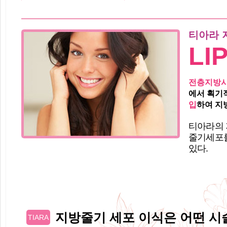
티아라 
LI
전층지방
에서 획기
입
하여 지
티아라의 
줄기세포를
있다.
지방줄기 세포 이식은 어떤 시
TIARA