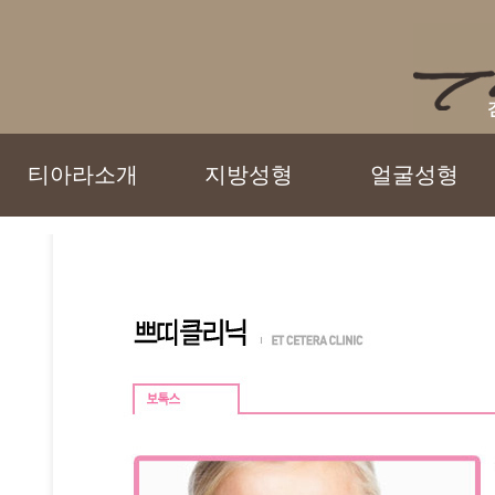
티아라소개
지방성형
얼굴성형