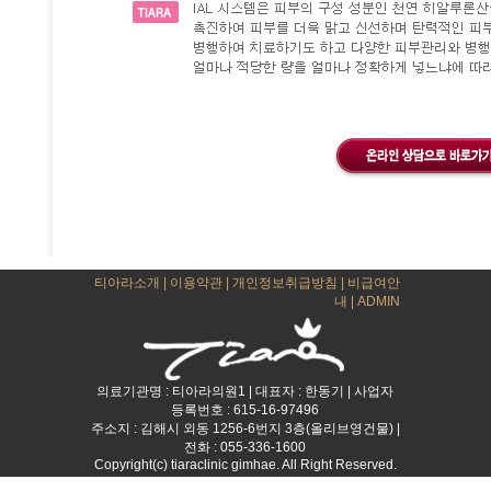
티아라소개
|
이용약관
|
개인정보취급방침
|
비급여안
내
|
ADMIN
의료기관명 : 티아라의원1 | 대표자 : 한동기 | 사업자
등록번호 : 615-16-97496
주소지 : 김해시 외동 1256-6번지 3층(올리브영건물) |
전화 : 055-336-1600
Copyright(c) tiaraclinic gimhae. All Right Reserved.