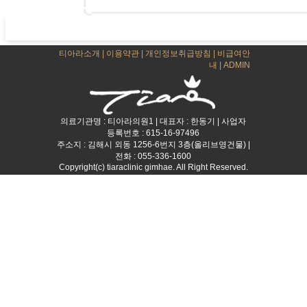
티아라소개
|
이용약관
|
개인정보취급방침
|
비급여안
내
|
ADMIN
의료기관명 : 티아라의원1 | 대표자 : 한동기 | 사업자
등록번호 : 615-16-97496
주소지 : 김해시 외동 1256-6번지 3층(올리브영건물) |
전화 : 055-336-1600
Copyright(c) tiaraclinic gimhae. All Right Reserved.