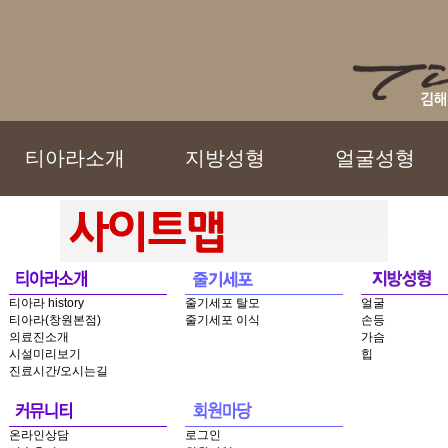
티아라소개
지방성형
얼굴성형
티아라 history
줄기세포 탈모
얼굴
티아라(창원본점)
줄기세포 이식
손등
의료진소개
가슴
시설미리보기
힙
진료시간/오시는길
온라인상담
로그인