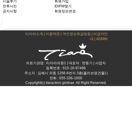
시술후기
회원가입
전후사진
ID/PW찾기
공지사항
회원정보변경
티아라소개
|
이용약관
|
개인정보취급방침
|
비급여안
내
|
ADMIN
의료기관명 : 티아라의원1 | 대표자 : 한동기 | 사업자
등록번호 : 615-16-97496
주소지 : 김해시 외동 1256-6번지 3층(올리브영건물) |
전화 : 055-336-1600
Copyright(c) tiaraclinic gimhae. All Right Reserved.