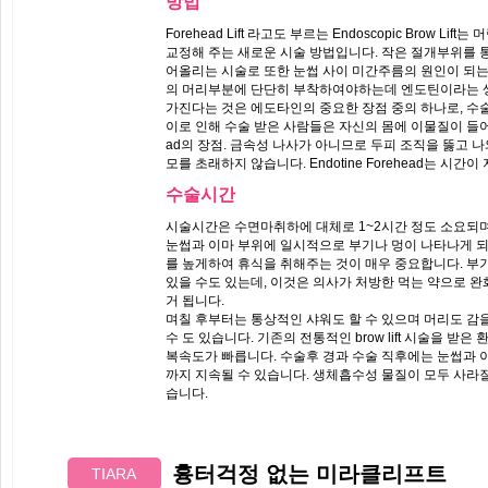
방법
Forehead Lift 라고도 부르는 Endoscopic Brow
교정해 주는 새로운 시술 방법입니다. 작은 절개부위를 
어올리는 시술로 또한 눈썹 사이 미간주름의 원인이 되는 
의 머리부분에 단단히 부착하여야하는데 엔도틴이라는 
가진다는 것은 에도타인의 중요한 장점 중의 하나로, 수술
이로 인해 수술 받은 사람들은 자신의 몸에 이물질이 들어 있
ad의 장점. 금속성 나사가 아니므로 두피 조직을 뚫고 
모를 초래하지 않습니다. Endotine Forehead는 
수술시간
시술시간은 수면마취하에 대체로 1~2시간 정도 소요되
눈썹과 이마 부위에 일시적으로 부기나 멍이 나타나게 되는
를 높게하여 휴식을 취해주는 것이 매우 중요합니다. 부
있을 수도 있는데, 이것은 의사가 처방한 먹는 약으로 완
거 됩니다.
며칠 후부터는 통상적인 샤워도 할 수 있으며 머리도 감
수 도 있습니다. 기존의 전통적인 brow lift 시술을 받은
복속도가 빠릅니다. 수술후 경과 수술 직후에는 눈썹과 이
까지 지속될 수 있습니다. 생체흡수성 물질이 모두 사라질 때
습니다.
흉터걱정 없는 미라클리프트
TIARA