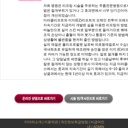
저희 병원은 리프팅 시술을 주로하는 주름전문병원으로서 
법은 절개부위가 있거나 그 효과면에서 너무 단기간이어서
점이 개선되었습니다.
미라클리프트와 이지(EZ)리프트의 모체인 컨투어 뜨레드
지속기간은 지금까지 개발된 실을 이용한 리프팅의 방법보
바늘만으로 실이 스킨 바로 밑부분으로 들어가므로 꿰매는
조직 손상이나 출혈이 적어 붓기나 통증이 기존의 방법에
상생활에 불편함을 현저히 줄인 방법입니다.
실의 재질은 폴리프로필렌 실로써 의료용재질로서 수십년
국내최초로 유일하게 제조판매 승인을 얻은 이지 (E)리
로 커버가 가능한 정도로 미약합니다. 칼로 절개를 하지
니다. 그 당일날로 세면을 하실 수 있고 다음날부터 후
칼로 절개하지 않는 성형으로서 미국에서는 지금 미라클리
스에서는 효과와 지속기간이 길기 위해서는 6~10 줄의
상결과에서는 현재 1년이상 지속 효과가 있으며, 지금까
티아라소개
|
이용약관
|
개인정보취급방침
|
비급여안
내
|
ADMIN