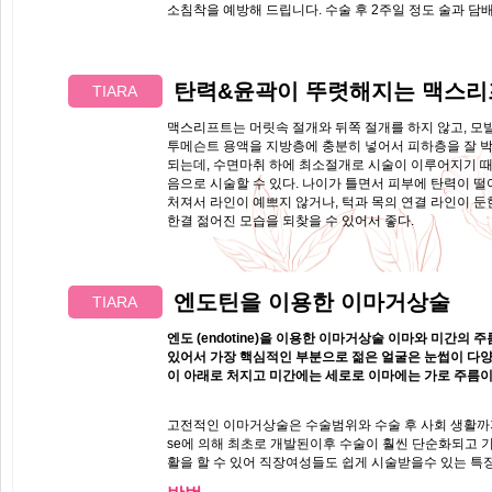
소침착을 예방해 드립니다. 수술 후 2주일 정도 술과 담
탄력&윤곽이 뚜렷해지는 맥스리
TIARA
맥스리프트는 머릿속 절개와 뒤쪽 절개를 하지 않고, 모
투메슨트 용액을 지방층에 충분히 넣어서 피하층을 잘 박리
되는데, 수면마취 하에 최소절개로 시술이 이루어지기 때문
음으로 시술할 수 있다. 나이가 틀면서 피부에 탄력이 
처져서 라인이 예쁘지 않거나, 턱과 목의 연결 라인이 
한결 젊어진 모습을 되찾을 수 있어서 좋다.
엔도틴을 이용한 이마거상술
TIARA
엔도 (endotine)을 이용한 이마거상술 이마와 미간
있어서 가장 핵심적인 부분으로 젊은 얼굴은 눈썹이 다양
이 아래로 처지고 미간에는 세로로 이마에는 가로 주름이
고전적인 이마거상술은 수술범위와 수술 후 사회 생활까지의
se에 의해 최초로 개발된이후 수술이 훨씬 단순화되고 
활을 할 수 있어 직장여성들도 쉽게 시술받을수 있는 특징