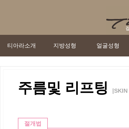
티아라소개
지방성형
얼굴성형
주름및 리프팅
|SKIN
절개법